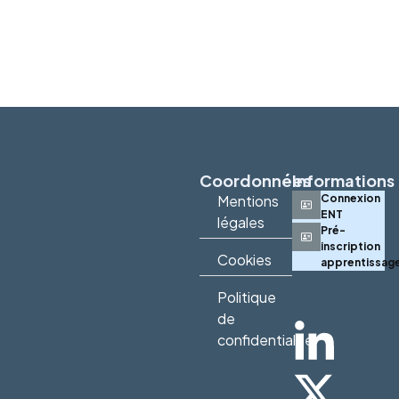
Coordonnées
Informations
Mentions
Connexion
ENT
légales
Pré-
inscription
Cookies
apprentissag
Politique
de
confidentialité