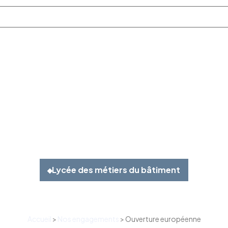
L
y
c
é
e
d
e
s
m
é
t
i
e
r
s
d
u
b
â
t
i
m
e
n
t
Accueil
>
Nos engagements
>
Ouverture européenne