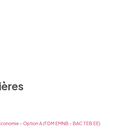
ières
Economie – Option A
(FDM EMNB - BAC TEB EE)