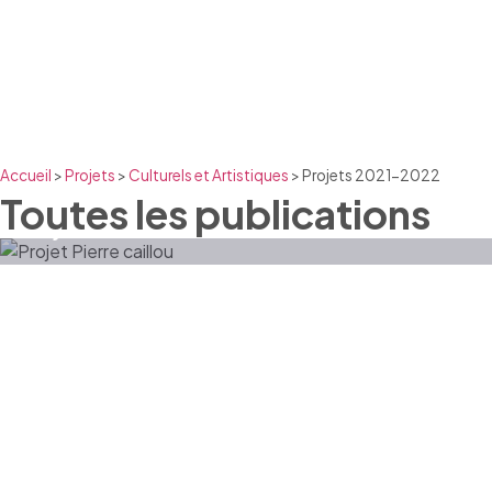
Accueil
>
Projets
>
Culturels et Artistiques
>
Projets 2021-2022
Toutes les publications
Projet Pierre caillou