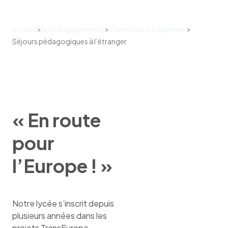
Accueil
>
Nos engagements
>
Ouverture européenne
>
Séjours pédagogiques à l’étranger
« En route
pour
l’Europe ! »
Notre lycée s’inscrit depuis
plusieurs années dans les
projets TransEurope