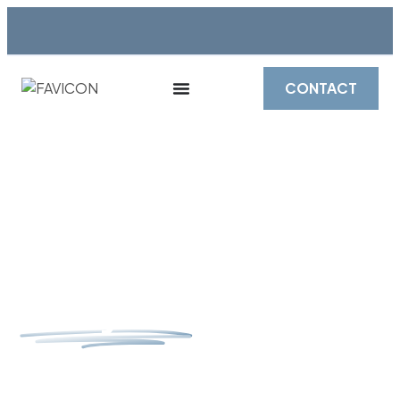
CONTACT
Les Sections
Européennes
du Lycée
Jean de
Berry