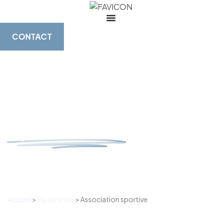
CONTACT
Association
sportive LP
Jean
de Berry
Accueil
>
Vie au lycée
>
Association sportive