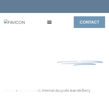
CONTACT
L'internat
au Lycée
Jean de Berry
Accueil
>
Vie au lycée
>
L’internat du Lycée Jean de Berry