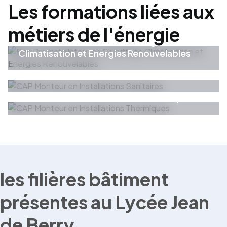
Les formations liées aux
Energie
Formations
métiers de l'énergie
Bac Pro Installateur en Chauffage
Climatisation et Energies Renouvelables
Energie
Formations
CAP Monteur en Installations Sanitaires
Energie
Formations
CAP Monteur en Installations Thermiques
les filières bâtiment
présentes au Lycée Jean
de Berry