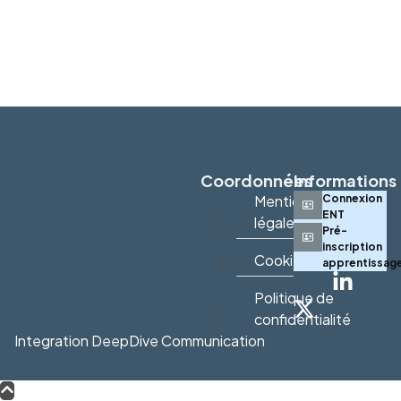
Coordonnées
Informations
Mentions
Connexion
ENT
légales
Pré-
inscription
Cookies
apprentissag
Politique de
confidentialité
Integration DeepDive Communication