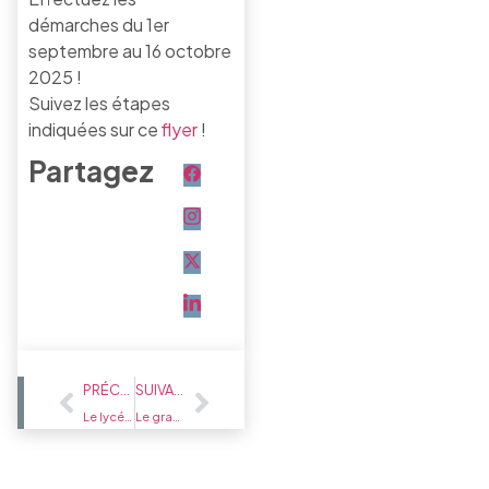
démarches
du 1
er
septembre au 16 octobre
2025
!
Suivez les étapes
indiquées sur ce
flyer
!
Partagez
PRÉCÉDENT
SUIVANT
Le lycée Jean de Berry met les bouchées bio !
Le grand repas – Édition 2025 !