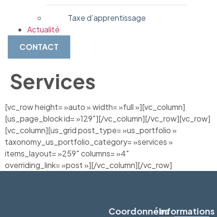
Taxe d’apprentissage
Actualité
CONTACT
Services
[vc_row height= »auto » width= »full »][vc_column]
[us_page_block id= »129″][/vc_column][/vc_row][vc_row]
[vc_column][us_grid post_type= »us_portfolio »
taxonomy_us_portfolio_category= »services »
items_layout= »259″ columns= »4″
overriding_link= »post »][/vc_column][/vc_row]
Coordonnées
Informations