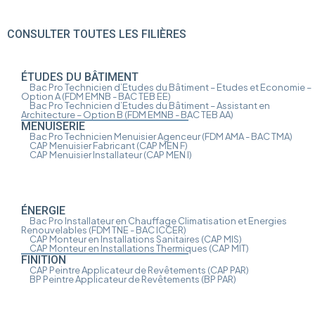
CONSULTER TOUTES LES FILIÈRES
ÉTUDES DU BÂTIMENT
Bac Pro Technicien d’Etudes du Bâtiment – Etudes et Economie –
Option A
(FDM EMNB - BAC TEB EE)
Bac Pro Technicien d’Etudes du Bâtiment – Assistant en
Architecture – Option B
(FDM EMNB - BAC TEB AA)
MENUISERIE
Bac Pro Technicien Menuisier Agenceur
(FDM AMA - BAC TMA)
CAP Menuisier Fabricant
(CAP MEN F)
CAP Menuisier Installateur
(CAP MEN I)
ÉNERGIE
Bac Pro Installateur en Chauffage Climatisation et Energies
Renouvelables
(FDM TNE - BAC ICCER)
CAP Monteur en Installations Sanitaires
(CAP MIS)
CAP Monteur en Installations Thermiques
(CAP MIT)
FINITION
CAP Peintre Applicateur de Revêtements
(CAP PAR)
BP Peintre Applicateur de Revêtements
(BP PAR)